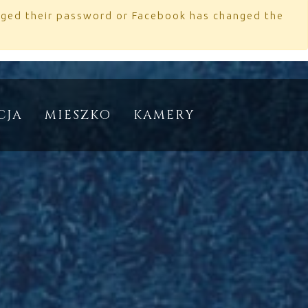
anged their password or Facebook has changed the
CJA
MIESZKO
KAMERY