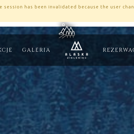
he session has been invalidated because the user ch
KCJE
GALERIA
REZERWA