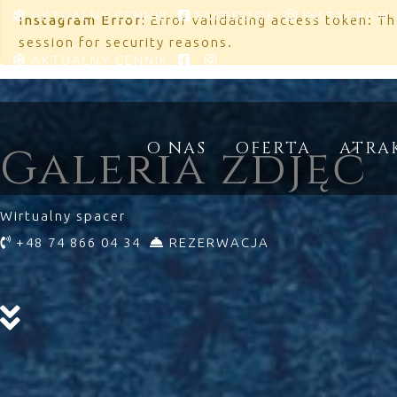
AKTUALNY CENNIK
FACEBOOK
INSTAGRAM
Instagram Error:
Error validating access token: T
session for security reasons.
AKTUALNY CENNIK
O NAS
OFERTA
ATRA
Galeria zdjęć
Wirtualny spacer
+48 74 866 04 34
REZERWACJA