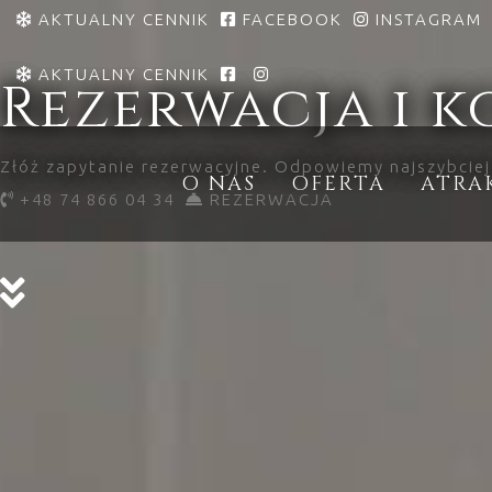
AKTUALNY CENNIK
FACEBOOK
INSTAGRAM
AKTUALNY CENNIK
Rezerwacja i 
Złóż zapytanie rezerwacyjne. Odpowiemy najszybciej
O NAS
OFERTA
ATRA
+48 74 866 04 34
REZERWACJA