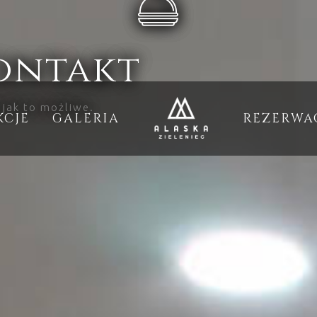
kontakt
 jak to możliwe.
KCJE
GALERIA
REZERWA